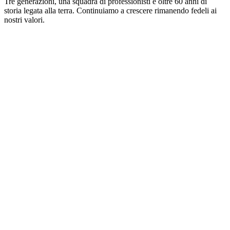
Tre generazioni, una squadra di professionisti e oltre 60 anni di
storia legata alla terra. Continuiamo a crescere rimanendo fedeli ai
nostri valori.