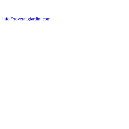
info@roveratigiardini.com
Richiesta Preventivo
spazio verde
Non compilare:
NOME
*
COGNOME
*
EMAIL
*